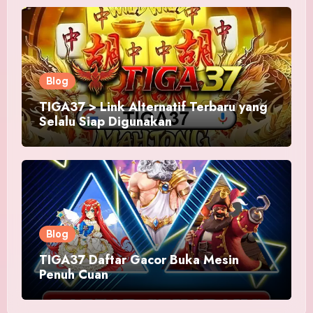
Blog
TIGA37 > Link Alternatif Terbaru yang
Selalu Siap Digunakan
Blog
TIGA37 Daftar Gacor Buka Mesin
Penuh Cuan