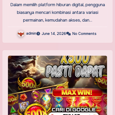
Platform
Dalam memilih platform hiburan digital, pengguna
biasanya mencari kombinasi antara variasi
permainan, kemudahan akses, dan…
admin
June 14, 2026
No Comments