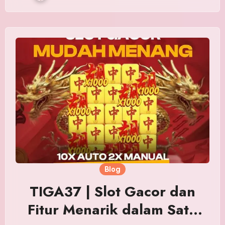
Blog
TIGA37 | Slot Gacor dan
Fitur Menarik dalam Satu