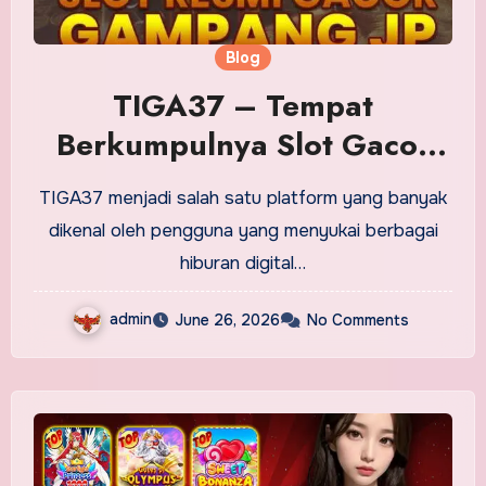
Blog
TIGA37 – Tempat
Berkumpulnya Slot Gacor
Pilihan Pengguna
TIGA37 menjadi salah satu platform yang banyak
dikenal oleh pengguna yang menyukai berbagai
hiburan digital…
admin
June 26, 2026
No Comments